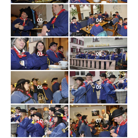
02
04
03
08
06
09
10
07