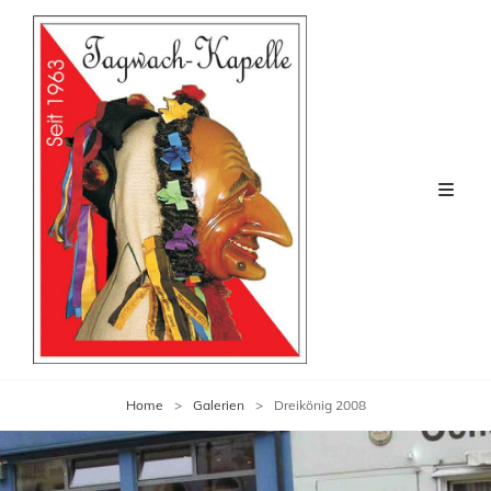
Home
>
Galerien
>
Dreikönig 2008