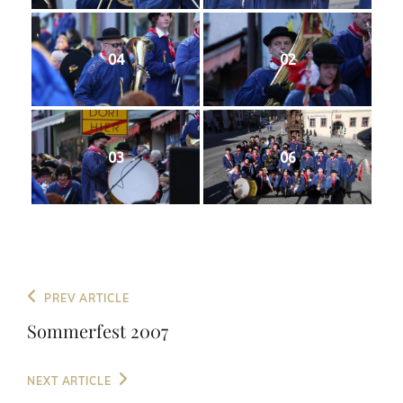
04
02
03
06
Beitragsnavigation
Previous
PREV ARTICLE
Post
Sommerfest 2007
Next
NEXT ARTICLE
Post